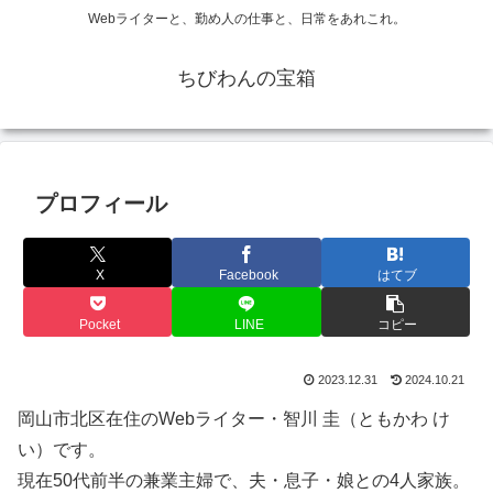
Webライターと、勤め人の仕事と、日常をあれこれ。
ちびわんの宝箱
プロフィール
X
Facebook
はてブ
Pocket
LINE
コピー
2023.12.31
2024.10.21
岡山市北区在住のWebライター・智川 圭（ともかわ け
い）です。
現在50代前半の兼業主婦で、夫・息子・娘との4人家族。